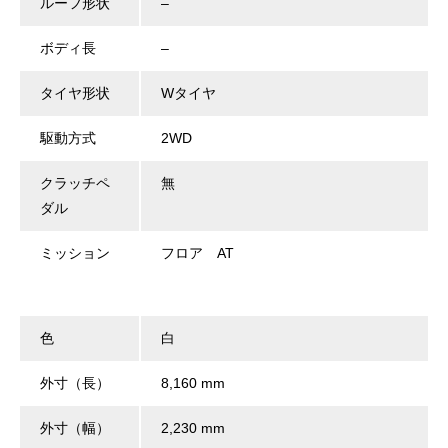
ルーフ形状
–
ボディ長
–
タイヤ形状
Wタイヤ
駆動方式
2WD
クラッチペ
無
ダル
ミッション
フロア AT
色
白
外寸（長）
8,160 mm
外寸（幅）
2,230 mm