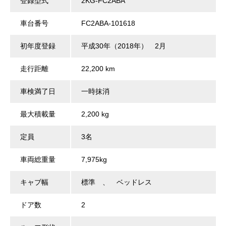
登録型式
2KG-FC2ABA
車台番号
FC2ABA-101618
初年度登録
平成30年（2018年） 2月
走行距離
22,200 km
車検満了日
一時抹消
最大積載量
2,200 kg
定員
3名
車両総重量
7,975kg
キャブ幅
標準 、 ベッドレス
ドア数
2