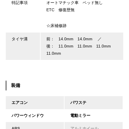
特記事項
オートマチック車 ベッド無し
ETC 修復歴無
☆床補修跡
タイヤ溝
前： 14.0mm 14.0mm ／
後： 11.0mm 11.0mm 11.0mm
11.0mm
装備
エアコン
パワステ
パワーウィンドウ
電動ミラー
ABS
アルミホイール