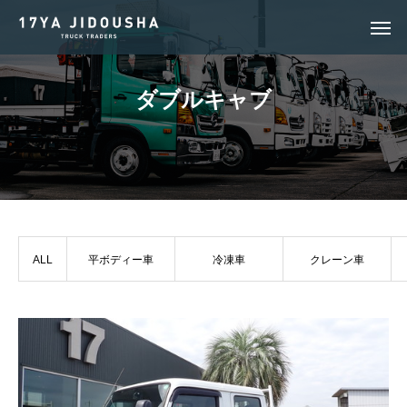
ダ
ブ
ル
キ
ャ
ブ
ALL
平ボディー車
冷凍車
クレーン車