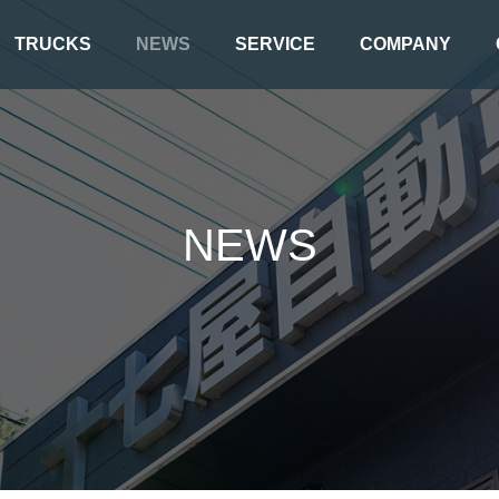
TRUCKS
NEWS
SERVICE
COMPANY
N
E
W
S
冷凍車
クレーン車
フックロール / アームロール
セフティロー