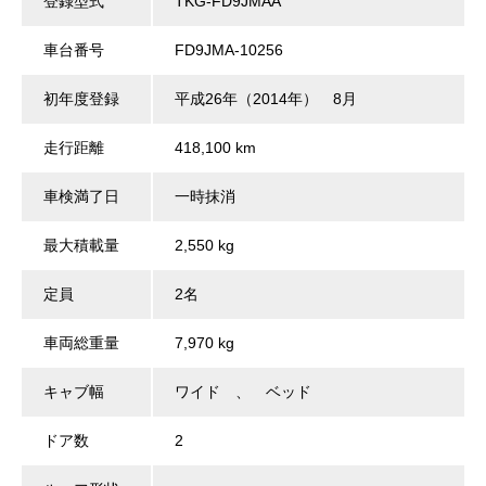
登録型式
TKG-FD9JMAA
車台番号
FD9JMA-10256
初年度登録
平成26年（2014年） 8月
走行距離
418,100 km
車検満了日
一時抹消
最大積載量
2,550 kg
定員
2名
車両総重量
7,970 kg
キャブ幅
ワイド 、 ベッド
ドア数
2