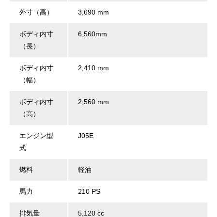
外寸（高）
3,690 mm
ボディ内寸
6,560mm
（長）
ボディ内寸
2,410 mm
（幅）
ボディ内寸
2,560 mm
（高）
エンジン型
J05E
式
燃料
軽油
馬力
210 PS
排気量
5,120 cc