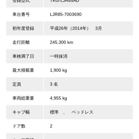
登録型式
TKG-LJR85AD
車台番号
LJR85-7003690
初年度登録
平成26年（2014年） 3月
走行距離
245,300 km
車検満了日
一時抹消
最大積載量
1,900 kg
定員
3 名
車両総重量
4,955 kg
キャブ幅
標準 、 ベッドレス
ドア数
2