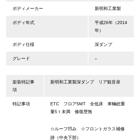
ボディメーカー
新明和工業製
ボディ年式
平成26年（2014
年）
ボディ仕様
深ダンプ
グレード
–
架装特記事
新明和工業製深ダンプ リア観音扉
項
特記事項
ETC フロア5MT 全低床 車輛総重
量5ｔ未満 修復歴無
☆ルーフ凹み ☆フロントガラス補修
跡（中央下部）