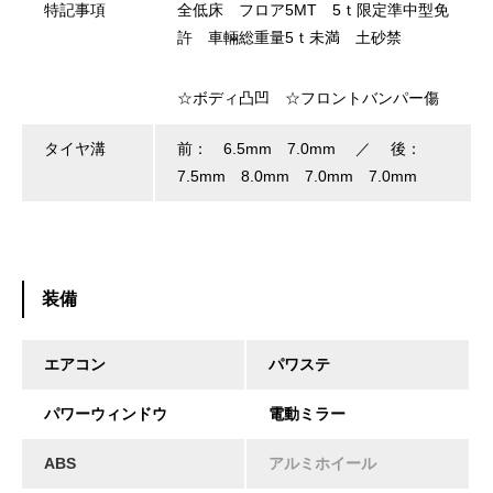
特記事項
全低床 フロア5MT 5ｔ限定準中型免
許 車輛総重量5ｔ未満 土砂禁
☆ボディ凸凹 ☆フロントバンパー傷
タイヤ溝
前： 6.5mm 7.0mm ／ 後：
7.5mm 8.0mm 7.0mm 7.0mm
装備
エアコン
パワステ
パワーウィンドウ
電動ミラー
ABS
アルミホイール