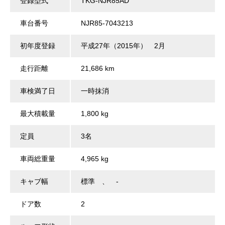
登録型式
TKG-NJR85AD
車台番号
NJR85-7043213
初年度登録
平成27年（2015年） 2月
走行距離
21,686 km
車検満了日
一時抹消
最大積載量
1,800 kg
定員
3名
車両総重量
4,965 kg
キャブ幅
標準 、 -
ドア数
2