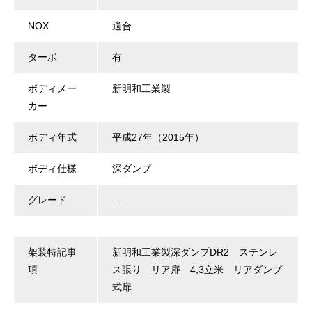
NOX
適合
ターボ
有
ボディメー
新明和工業製
カー
ボディ年式
平成27年（2015年）
ボディ仕様
深ダンプ
グレード
–
架装特記事
新明和工業製深ダンプDR2 ステンレ
項
ス張り リア扉 4,3立米 リアダンプ
式扉