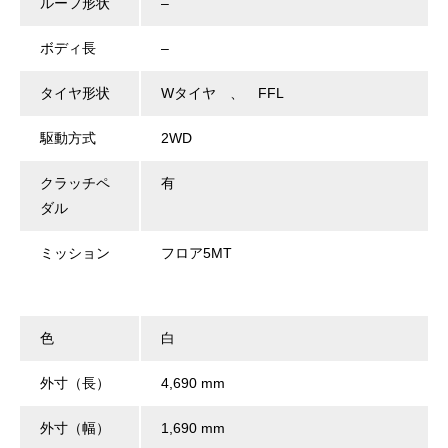
ルーフ形状
–
ボディ長
–
タイヤ形状
Wタイヤ 、 FFL
駆動方式
2WD
クラッチペ
有
ダル
ミッション
フロア5MT
色
白
外寸（長）
4,690 mm
外寸（幅）
1,690 mm