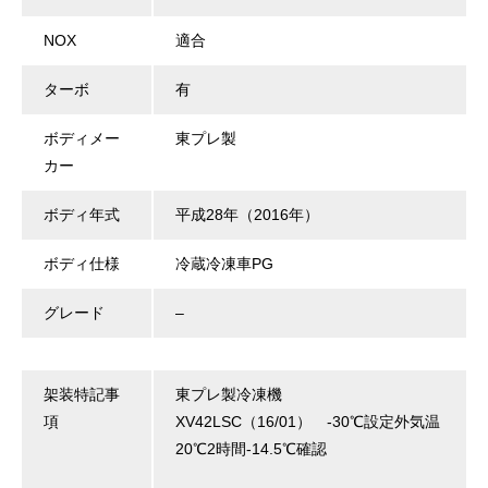
NOX
適合
ターボ
有
ボディメー
東プレ製
カー
ボディ年式
平成28年（2016年）
ボディ仕様
冷蔵冷凍車PG
グレード
–
架装特記事
東プレ製冷凍機
項
XV42LSC（16/01） -30℃設定外気温
20℃2時間-14.5℃確認