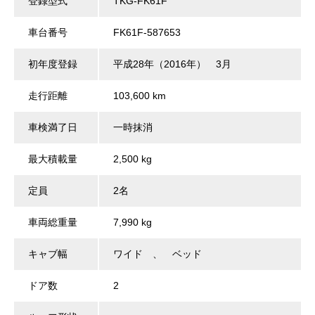
登録型式
TKG-FK61F
車台番号
FK61F-587653
初年度登録
平成28年（2016年） 3月
走行距離
103,600 km
車検満了日
一時抹消
最大積載量
2,500 kg
定員
2名
車両総重量
7,990 kg
キャブ幅
ワイド 、 ベッド
ドア数
2