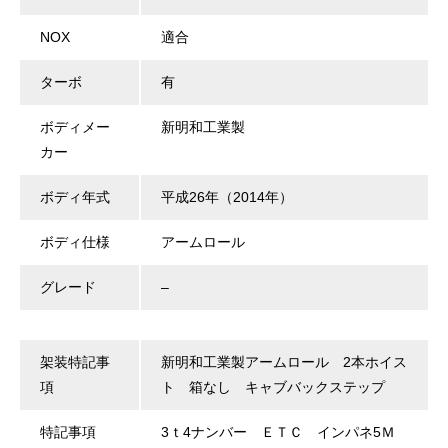
NOX
適合
ターボ
有
ボディメー
新明和工業製
カー
ボディ年式
平成26年（2014年）
ボディ仕様
アームロール
グレード
–
架装特記事
新明和工業製アームロール 2本ホイス
項
ト 箱なし キャブバックステップ
特記事項
3ｔ4ナンバー ＥＴＣ インパネ5Ｍ