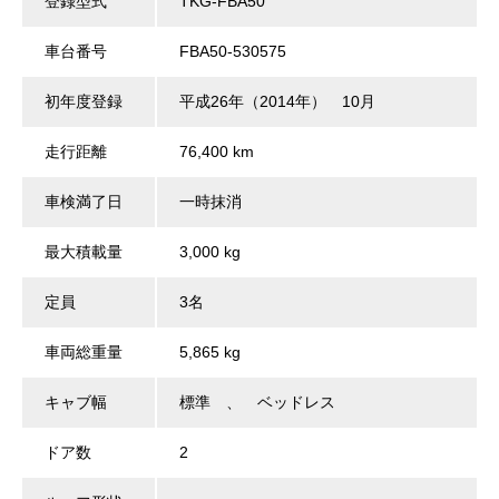
登録型式
TKG-FBA50
車台番号
FBA50-530575
初年度登録
平成26年（2014年） 10月
走行距離
76,400 km
車検満了日
一時抹消
最大積載量
3,000 kg
定員
3名
車両総重量
5,865 kg
キャブ幅
標準 、 ベッドレス
ドア数
2