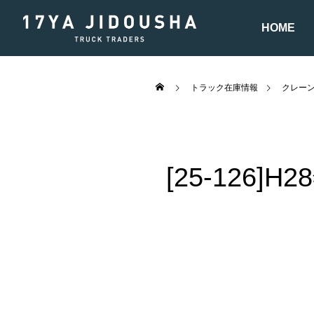
HOME
トラック在庫情報
クレー
[25-126]
ウイング車
平ボディー車
バン
パッカー車