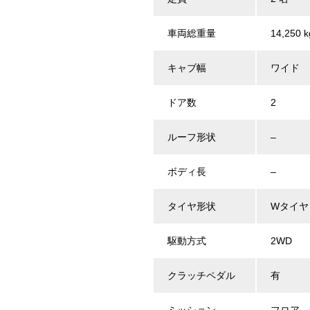
車両総重量
14,250 k
キャブ幅
ワイド 
ドア数
2
ルーフ形状
–
ボディ長
–
タイヤ形状
Wタイヤ
駆動方式
2WD
クラッチペダル
有
ミッション
フロア 