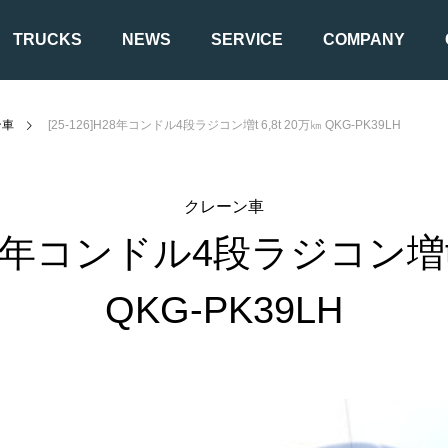
TRUCKS
NEWS
SERVICE
COMPANY
ン車
[25-126]H28年コンドル4段ラジコン増t 6,8t 20万㎞ QKG-PK39LH
クレーン車
H28年コンドル4段ラジコン増t 
冷凍車
クレーン車
QKG-PK39LH
フックロール / アームロール
セフティロー