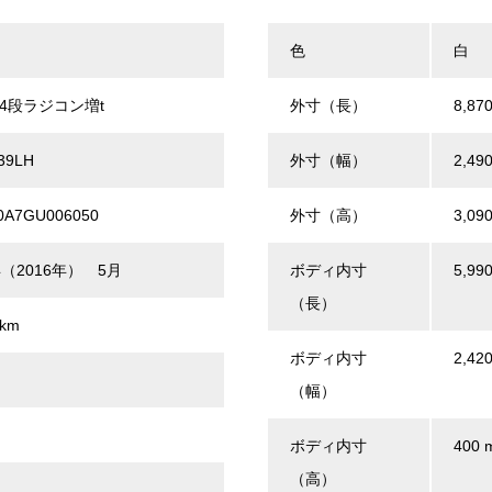
色
白
4段ラジコン増t
外寸（長）
8,87
39LH
外寸（幅）
2,49
0A7GU006050
外寸（高）
3,09
（2016年） 5月
ボディ内寸
5,99
（長）
 km
ボディ内寸
2,42
（幅）
ボディ内寸
400 
（高）