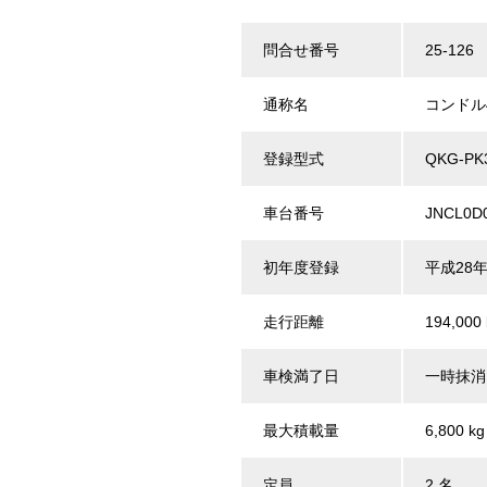
問合せ番号
25-126
通称名
コンドル
登録型式
QKG-PK
車台番号
JNCL0D
初年度登録
平成28年
走行距離
194,000
車検満了日
一時抹消
最大積載量
6,800 kg
定員
2 名