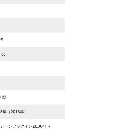
PS
 cc
ノ製
8年（2016年）
レーンフックインZE364HR