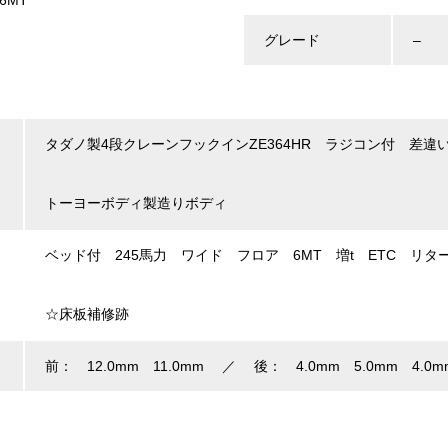
グレード
–
タダノ製4段クレーンフックインZE364HR ラジコン付 差違
トーヨーボディ製造りボディ
ベッド付 245馬力 ワイド フロア 6MT 増t ETC リタ
☆床板補修跡
前： 12.0mm 11.0mm ／ 後： 4.0mm 5.0mm 4.0m