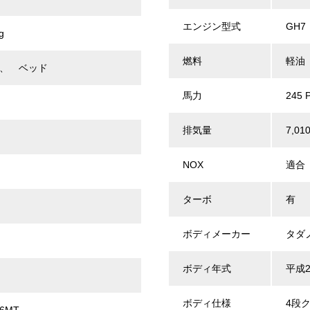
エンジン型式
GH7
g
燃料
軽油
、 ベッド
馬力
245 
排気量
7,010
NOX
適合
ターボ
有
ボディメーカー
タダ
ボディ年式
平成2
ボディ仕様
4段ク
6MT