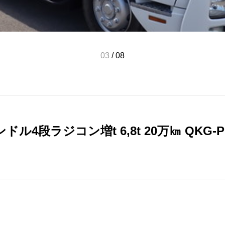
03
/
08
コンドル4段ラジコン増t 6,8t 20万㎞ QKG-P