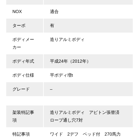
NOX
適合
ターボ
有
ボディメー
造りアルミボディ
カー
ボディ年式
平成24年（2012年）
ボディ仕様
平ボディ増t
グレード
–
架装特記事
造りアルミボディ アピトン張替済
項
ロープ通し穴7対
特記事項
ワイド 2デフ ベッド付 270馬力