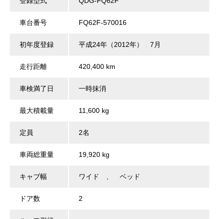
登録型式
QDG-FQ62F
車台番号
FQ62F-570016
初年度登録
平成24年（2012年） 7月
走行距離
420,400 km
車検満了日
一時抹消
最大積載量
11,600 kg
定員
2名
車両総重量
19,920 kg
キャブ幅
ワイド 、 ベッド
ドア数
2