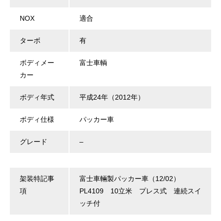
NOX
適合
ターボ
有
ボディメー
富士車輌
カー
ボディ年式
平成24年（2012年）
ボディ仕様
パッカー車
グレード
–
架装特記事
富士車輛製パッカー車（12/02）
項
PL4109 10立米 プレス式 連続スイ
ッチ付