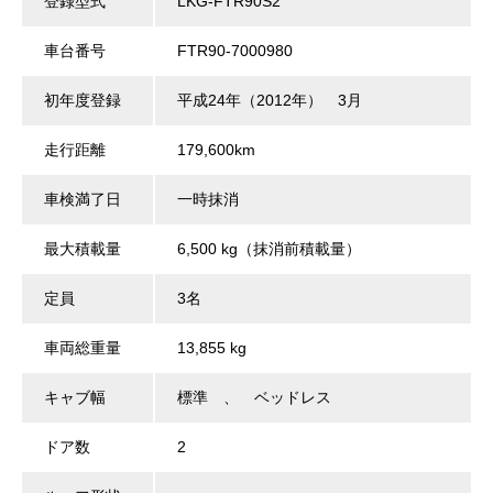
登録型式
LKG-FTR90S2
車台番号
FTR90-7000980
初年度登録
平成24年（2012年） 3月
走行距離
179,600km
車検満了日
一時抹消
最大積載量
6,500 kg（抹消前積載量）
定員
3名
車両総重量
13,855 kg
キャブ幅
標準 、 ベッドレス
ドア数
2