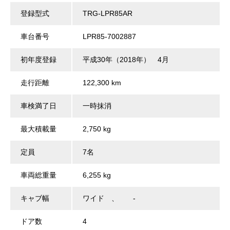
登録型式
TRG-LPR85AR
車台番号
LPR85-7002887
初年度登録
平成30年（2018年） 4月
走行距離
122,300 km
車検満了日
一時抹消
最大積載量
2,750 kg
定員
7名
車両総重量
6,255 kg
キャブ幅
ワイド 、 -
ドア数
4