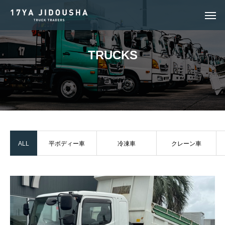
T
R
U
C
K
S
ALL
平ボディー車
冷凍車
クレーン車