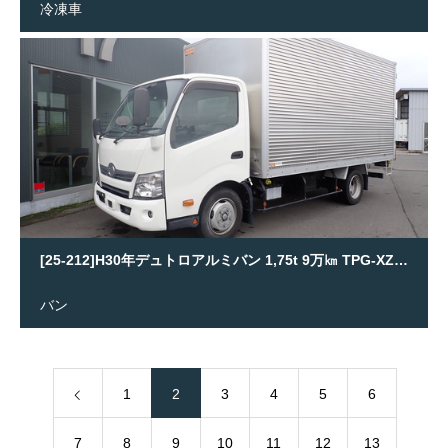
冷凍車
[25-212]H30年デュトロアルミバン 1,75t 9万㎞ TPG-XZC710M
バン
1
2
3
4
5
6
7
8
9
10
11
12
13