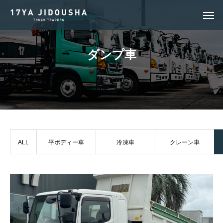
ダ
ン
プ
車
ALL
平ボディー車
冷凍車
クレーン車