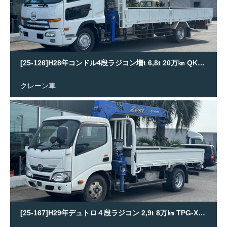
[25-126]H28年コンドル4段ラジコン増t 6,8t 20万㎞ QKG-PK39LH
クレーン車
[25-167]H29年デュトロ４段ラジコン 2,9t 8万㎞ TPG-XZU650M