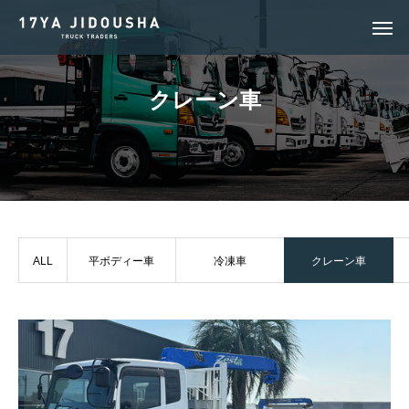
ク
レ
ー
ン
車
ALL
平ボディー車
冷凍車
クレーン車